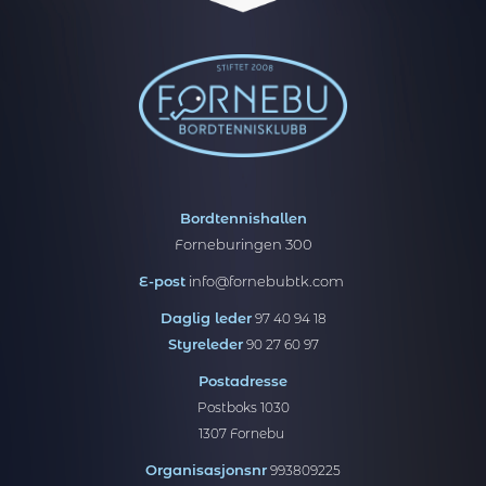
Bordtennishallen
Forneburingen 300
E-post
info@fornebubtk.com
Daglig leder
97 40 94 18
Styreleder
90 27 60 97
Postadresse
Postboks 1030
1307 Fornebu
Organisasjonsnr
993809225