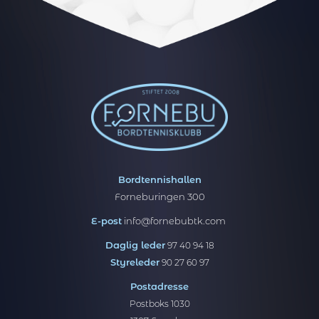
Bordtennishallen
Forneburingen 300
E-post
info@fornebubtk.com
Daglig leder
97 40 94 18
Styreleder
90 27 60 97
Postadresse
Postboks 1030