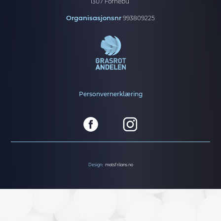
1307 Fornebu
Organisasjonsnr
993809225
Personvernerklæring
Design:
matsfrilans.no