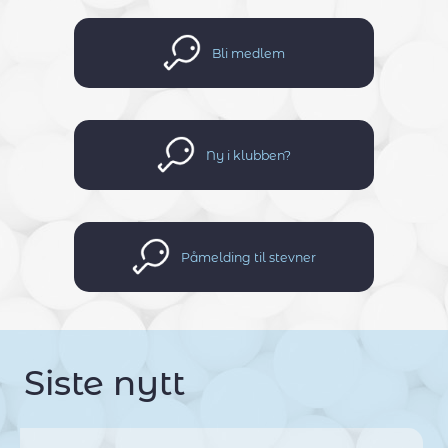
Bli medlem
Ny i klubben?
Påmelding til stevner
Siste nytt